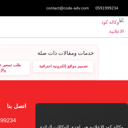
contact@code-adv.com
0591999234
خدمات ومقالات ذات صلة
طلب تسعير خد
تصميم مواقع إلكترونية احترافية
والإ
اتصل بنا
999234
وكالة كود الاعلانيه هي إحدى الوكالات الرائدة