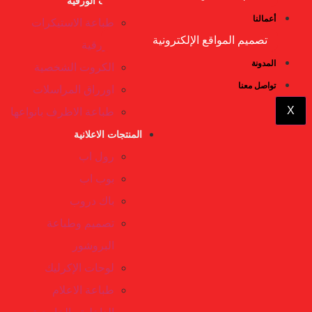
المطبوعات الورقية
أعمالنا
طباعة الاستيكرات
تصميم المواقع الإلكترونية
الورقية
المدونة
الكروت الشخصية
تواصل معنا
اورراق المراسلات
X
طباعة الاظرف بانواعها
المنتجات الاعلانية
رول اب
بوب اب
باك دروب
تصميم وطباعة
البروشور
لوحات الإكرليك
طباعة الاعلام