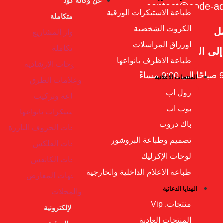
عن وكالة كود
contact@code-a
طباعة الاستيكرات الورقية
اللوحات المتكاملة
الكروت الشخصية
مل
اسوار المشاريع
اورراق المراسلات
المتكاملة
إلى الخميس
طباعة الاظرف بانواعها
اللوحات الارشادية
المنتجات الاعلانية
وعلامات الطرق
رول اب
طباعة وتركيب
بوب اب
الاستيكرات بانواعها
باك دروب
لوحات الحروف البارزة
تصميم وطباعة البروشور
لوحات الفلكس
لوحات الإكرليك
لوحات الكانفس
طباعة الاعلام الداخلية والخارجية
واجهات المعارض
الهدايا الدعائية
والمحلات
منتجات. Vip
الشاشات الإلكترونية
المنتجات العادية