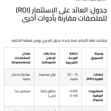
جدول: العائد على الاستثمار (ROI)
للملصقات مقارنة بأدوات أخرى
لإقناعك بلغة الأرقام، قمنا بإعداد جدول تقديري يوضح فعالية التكلفة:
وسيلة
تكلفة
مدة بقاء
معدل
التسويق
الوحدة
الإعلان
المشاهدات
التقريبية
(Lifespan)
(Impressions)
إعلانات
1$ – 5$
ثوانٍ معدودة
مرة واحدة لكل
النقرة (PPC)
للنقرة
تكلفة
المنشورات
0.05$ –
دقائق (غالباً
منخفض جداً
الورقية
0.10$
تُرمى)
(Flyers)