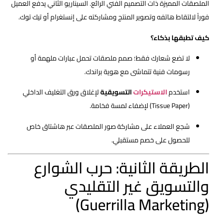
الملصقات المميزة ذات التصميم الفني الرائع. السيناريو الثاني يدفع العميل
فوراً لالتقاط هاتفه وتصوير المنتج ومشاركته على إنستغرام أو تيك توك.
كيف تطبقها بذكاء؟
لا تضع شعارك فقط؛ صمم ملصقات تحمل عبارات ملهمة أو
رسومات فنية تتماشى مع هوية براندك.
استخدم
اﻻﺳﺘﻴﻜﺮات
التسويقية
لإغلاق ورق التغليف الداخلي
(Tissue Paper) لإضفاء لمسة فخامة.
شجع العملاء على مشاركة صور الملصقات عبر هاشتاق خاص
للحصول على خصم مستقبلي.
الطريقة الثانية: حرب الشوارع
والتسويق غير التقليدي
(Guerrilla Marketing)