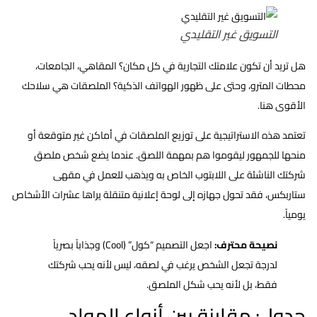
التسويق غير التقليدي
هل تريد أن تكون علامتك التجارية في كل مكان؟ المقاهي، الجامعات،
محطات المترو، وحتى على ظهور الهواتف الذكية؟ الملصقات هي سلاحك
الأقوى هنا.
تعتمد هذه الاستراتيجية على توزيع الملصقات في أماكن غير متوقعة أو
منحها للجمهور ليقوموا هم بمهمة اللصق. عندما يضع شخص ملصق
شركتك الناشئة على اللابتوب الخاص به ويذهب للعمل في مقهى
ستاربكس، فقد تحول جهازه إلى لوحة إعلانية متنقلة يراها عشرات الأشخاص
يومياً.
نصيحة محترف:
اجعل التصميم “كول” (Cool) وجذاباً بصرياً
لدرجة تجعل الشخص يرغب في لصقه، ليس لأنه يحب شركتك
فقط، بل لأنه يحب شكل الملصق.
جدول: مقارنة بين أنواع المواد