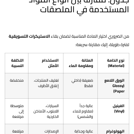
المستخدمة في الملصقات
من الضروري اختيار المادة المناسبة لضمان بقاء
اﻻﺳﺘﻴﻜﺮات التسويقية
لفترة طويلة، إليك مقارنة سريعة:
نوع الخامة
المتانة
الاستخدام
التكلفة
(Material)
ومقاومة الماء
الأمثل
النسبية
الورق اللامع
ضعيفة (داخلي
تغليف المنتجات،
منخفضة
(Glossy
فقط)
إغلاق الأظرف
Paper)
الفينيل
عالية جداً
السيارات،
متوسطة
(Vinyl)
(مقاوم للماء
اللابتوب، الأماكن
إلى
والشمس)
الخارجية
مرتفعة
الهولوغرام
عالية وجذابة
الإصدارات
مرتفعة