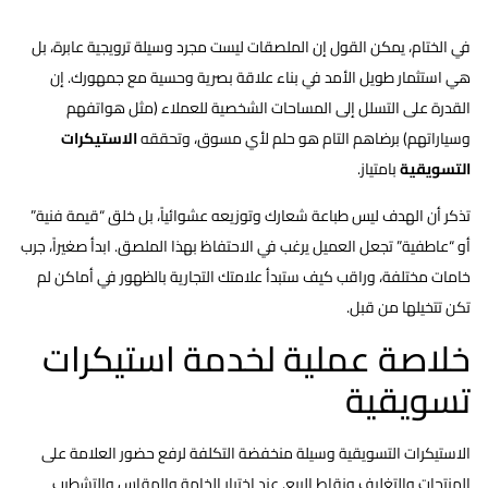
في الختام، يمكن القول إن الملصقات ليست مجرد وسيلة ترويجية عابرة، بل
هي استثمار طويل الأمد في بناء علاقة بصرية وحسية مع جمهورك. إن
القدرة على التسلل إلى المساحات الشخصية للعملاء (مثل هواتفهم
وسياراتهم) برضاهم التام هو حلم لأي مسوق، وتحققه
اﻻﺳﺘﻴﻜﺮات
التسويقية
بامتياز.
تذكر أن الهدف ليس طباعة شعارك وتوزيعه عشوائياً، بل خلق “قيمة فنية”
أو “عاطفية” تجعل العميل يرغب في الاحتفاظ بهذا الملصق. ابدأ صغيراً، جرب
خامات مختلفة، وراقب كيف ستبدأ علامتك التجارية بالظهور في أماكن لم
تكن تتخيلها من قبل.
خلاصة عملية لخدمة استيكرات
تسويقية
الاستيكرات التسويقية وسيلة منخفضة التكلفة لرفع حضور العلامة على
المنتجات والتغليف ونقاط البيع. عند اختيار الخامة والمقاس والتشطيب