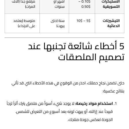
اﻻﺳﺘﻴﻜﺮات
0.10$ –
أشهر أو
مرتفع جداً (آلاف
التسويقية
0.50$
سنوات
المرات)
التيشيرتات
5$ – 10$
سنة (حتى
متوسط (يعتمد
الدعائية
يبهت)
على الارتداء)
5 أخطاء شائعة تجنبها عند
تصميم الملصقات
حتى تضمن نجاح حملتك، احذر من الوقوع في هذه الأخطاء التي قد تأتي
بنتائج عكسية:
استخدام مواد رخيصة:
لا يوجد شيء أسوأ من ملصق يترك أثراً لزجاً
قبيحاً عند إزالته، أو يبهت لونه بعد أسبوع من التعرض للشمس.
الجودة تعكس جودة منتجك.