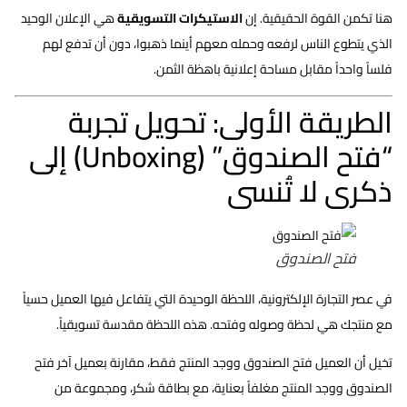
هنا تكمن القوة الحقيقية. إن
اﻻﺳﺘﻴﻜﺮات التسويقية
هي الإعلان الوحيد
الذي يتطوع الناس لرفعه وحمله معهم أينما ذهبوا، دون أن تدفع لهم
فلساً واحداً مقابل مساحة إعلانية باهظة الثمن.
الطريقة الأولى: تحويل تجربة
“فتح الصندوق” (Unboxing) إلى
ذكرى لا تُنسى
فتح الصندوق
في عصر التجارة الإلكترونية، اللحظة الوحيدة التي يتفاعل فيها العميل حسياً
مع منتجك هي لحظة وصوله وفتحه. هذه اللحظة مقدسة تسويقياً.
تخيل أن العميل فتح الصندوق ووجد المنتج فقط، مقارنة بعميل آخر فتح
الصندوق ووجد المنتج مغلفاً بعناية، مع بطاقة شكر، ومجموعة من