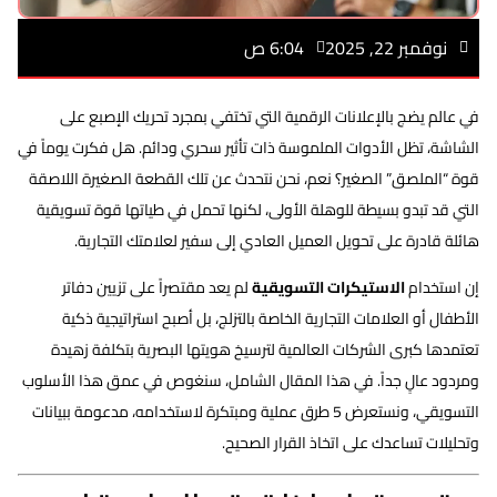
نوفمبر 22, 2025
6:04 ص
في عالم يضج بالإعلانات الرقمية التي تختفي بمجرد تحريك الإصبع على
الشاشة، تظل الأدوات الملموسة ذات تأثير سحري ودائم. هل فكرت يوماً في
قوة “الملصق” الصغير؟ نعم، نحن نتحدث عن تلك القطعة الصغيرة اللاصقة
التي قد تبدو بسيطة للوهلة الأولى، لكنها تحمل في طياتها قوة تسويقية
هائلة قادرة على تحويل العميل العادي إلى سفير لعلامتك التجارية.
إن استخدام
اﻻﺳﺘﻴﻜﺮات التسويقية
لم يعد مقتصراً على تزيين دفاتر
الأطفال أو العلامات التجارية الخاصة بالتزلج، بل أصبح استراتيجية ذكية
تعتمدها كبرى الشركات العالمية لترسيخ هويتها البصرية بتكلفة زهيدة
ومردود عالٍ جداً. في هذا المقال الشامل، سنغوص في عمق هذا الأسلوب
التسويقي، ونستعرض 5 طرق عملية ومبتكرة لاستخدامه، مدعومة ببيانات
وتحليلات تساعدك على اتخاذ القرار الصحيح.