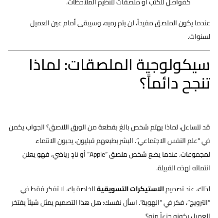
كفواصل للكتب أو ملصقات لتنظيم الملاحظات.
عندما يكون الملصق مفيداً، لن يتم رميه، وسيبقى أمام عين العميل
لسنوات.
سيكولوجية الملصقات: لماذا
تنجح دائماً؟
قد تتساءل، لماذا يهتم شخص بالغ بقطعة من الورق اللاصق؟ الجواب يكمن
في “علم النفس الاجتماعي”. البشر بطبعهم قبليون، يحبون الانتماء
لمجموعات. عندما يضع شخص ملصق “Apple” أو نادٍ رياضي، فهو يعلن
انتمائه لهذه القبيلة.
لذلك، عند تصميم
اﻻﺳﺘﻴﻜﺮات التسويقية
الخاصة بك، لا تفكر فقط في
“الترويج”، فكر في “الهوية”. اسأل نفسك: هل هذا التصميم يمثل شيئاً يفتخر
العميل بكونه جزءاً منه؟