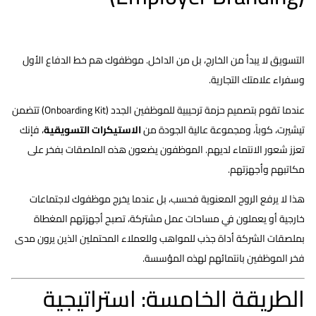
التسويق لا يبدأ من الخارج، بل من الداخل. موظفوك هم خط الدفاع الأول
وسفراء علامتك التجارية.
عندما تقوم بتصميم حزمة ترحيبية للموظفين الجدد (Onboarding Kit) تتضمن
تيشيرت، كوباً، ومجموعة عالية الجودة من
اﻻﺳﺘﻴﻜﺮات التسويقية
، فإنك
تعزز شعور الانتماء لديهم. الموظفون يضعون هذه الملصقات بفخر على
مكاتبهم وأجهزتهم.
هذا لا يرفع الروح المعنوية فحسب، بل عندما يخرج موظفوك لاجتماعات
خارجية أو يعملون في مساحات عمل مشتركة، تصبح أجهزتهم المغطاة
بملصقات الشركة أداة جذب للمواهب وللعملاء المحتملين الذين يرون مدى
فخر الموظفين بانتمائهم لهذه المؤسسة.
الطريقة الخامسة: استراتيجية