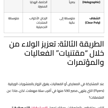
(Holographic)
بصرياً
الخاصة، الهدايا
المميزة
الشفاف
متوسطة إلى
الزجاج، الأكواب،
متوسطة
(Clear Poly)
عالية
المنتجات
التجميلية
الطريقة الثالثة: تعزيز الولاء من
خلال “مقتنيات” الفعاليات
والمؤتمرات
عند المشاركة في المعارض أو الفعاليات، يغرق الزوار بالمنشورات الورقية
(Flyers) التي ينتهي مصير 90% منها في أقرب سلة مهملات. لكن، ماذا عن
الملصقات؟
الناس يحتفظون بالملصقات. يمكنك تحويل
اﻻﺳﺘﻴﻜﺮات
التسويقية
إلى