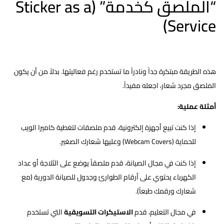
“الملصق كخدمة” (Sticker as a
Service)
هذه الطريقة مبتكرة جداً ونادراً ما تستخدم رغم فعاليتها. بدلاً من أن يكون
الملصق مجرد شعار، اجعله مفيداً.
أمثلة عملية:
إذا كنت تبيع أجهزة إلكترونية، قدم ملصقات لتغطية كاميرا الويب
للحماية (Webcam Covers) وعليها شعارك الصغير.
إذا كنت في مجال الصيانة، قدم ملصقاً يوضع على الثلاجة أو عداد
الكهرباء يحتوي على أرقام الطوارئ وجدول للصيانة الدورية (مع
شعارك ورقمك طبعاً).
في مجال التعليم، قدم
اﻻﺳﺘﻴﻜﺮات التسويقية
التي تستخدم